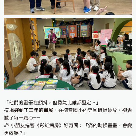
「他們的畫筆在顫抖，但勇氣比誰都堅定。」
這場
遲到了三年的畫展
，在德音國小的穿堂悄悄綻放，卻震
撼了每一顆心——
🌈 小朋友指著《彩虹病房》好奇問：「痛的時候畫畫，會變
勇敢嗎？」