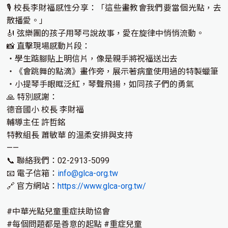
🎙 校長李財福感性分享：「這些畫教會我們要當個光點，去
散播愛。」
🎻 弦樂團的孩子用琴弓說故事，愛在旋律中悄悄流動。
📸 直擊現場感動片段：
・學生踮腳貼上明信片，像是親手將祝福送出去
・《會跳舞的點滴》畫作旁，展示著病童使用過的特製蠟筆
・小提琴手眼眶泛紅，琴聲飛揚，如同孩子們的勇氣
🙏 特別感謝：
德音國小 校長 李財福
輔導主任 許哲銘
特教組長 蕭敏華 的溫柔安排與支持
——
📞 聯絡我們：02-2913-5099
📧 電子信箱：
info@glca-org.tw
🔗 官方網站：
https://www.glca-org.tw/
#中華光點兒童重症扶助協會
#每個問題都是善意的起點 #重症兒童