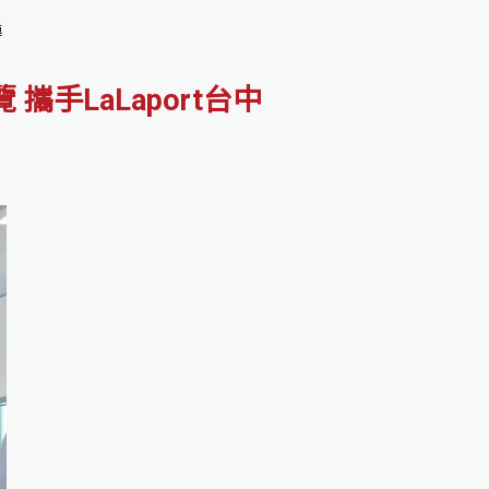
導
手LaLaport台中