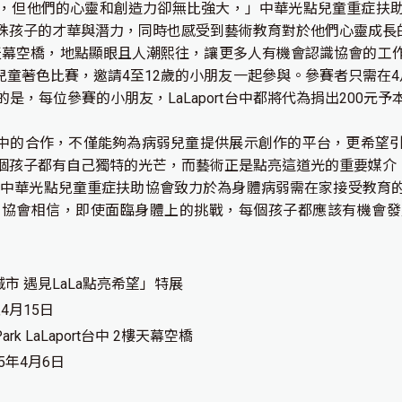
，但他們的心靈和創造力卻無比強大，」中華光點兒童重症扶
殊孩子的才華與潛力，同時也感受到藝術教育對於他們心靈成長
中2樓天幕空橋，地點顯眼且人潮熙往，讓更多人有機會認識協會的
舉辦兒童著色比賽，邀請4至12歲的小朋友一起參與。參賽者只需
是，每位參賽的小朋友，LaLaport台中都將代為捐出200元
rt台中的合作，不僅能夠為病弱兒童提供展示創作的平台，更希
個孩子都有自己獨特的光芒，而藝術正是點亮這道光的重要媒介
 中華光點兒童重症扶助協會致力於為身體病弱需在家接受教育
。協會相信，即使面臨身體上的挑戰，每個孩子都應該有機會發
市 遇見LaLa點亮希望」特展
4月15日
Park LaLaport台中 2樓天幕空橋
5年4月6日