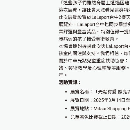
「這些孩子們雖然身體上遭遇困難
這次展覽，讓社會大眾看見這群特
此次展覽設置於LaLaport台
展覽外，LaLaport台中也同步
業評選與豐富獎品。特別值得一提的
體病弱的孩子接受藝術教育。
本協會期盼透過此次與LaLapo
孩童的關注與支持。我們相信，每
關於中華光點兒童重症扶助協會：
讀、藝術教學及心理輔導等服務
年。
活動資訊：
展覽名稱：「光點有愛 照亮城
展覽日期：2025年3月14日至
展覽地點：Mitsui Shopping 
兒童著色比賽截止日期：202